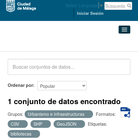
Select Language
▼
Iniciar Sesión
Conjuntos de datos
Conjuntos de datos
Organizaciones
Grupos
Ordenar por
Acerca de
1 conjunto de datos encontrado
Grupos:
Urbanismo e infraestructuras
Formatos:
CSV
SHP
GeoJSON
Etiquetas:
bibliotecas