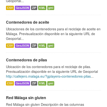
Geoportal...
CSV
GeoJSON
ZIP
KML
gml
Contenedores de aceite
Ubicaciones de los contenedores para el reciclaje de aceite en
Málaga. Previsualización disponible en la siguiente URL de
Geoportal...
CSV
GeoJSON
ZIP
KML
gml
Contenedores de pilas
Ubicación de los contenedores para el reciclaje de pilas.
Previsualización disponible en la siguiente URL de Geoportal
http://callejero.malaga.eu/?gplayers=contenedores-pilas
...
CSV
GeoJSON
ZIP
KML
gml
Red Málaga sin gluten
Red Málaga sin gluten Descripción de las columnas