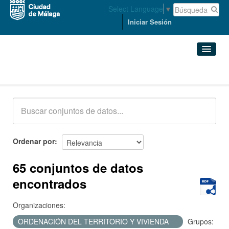
Select Language
▼
Iniciar Sesión
Conjuntos de datos
Conjuntos de datos
Organizaciones
Grupos
Ordenar por
Acerca de
65 conjuntos de datos
encontrados
Organizaciones:
ORDENACIÓN DEL TERRITORIO Y VIVIENDA
Grupos: