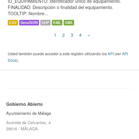
ID_EQUIPAMIENTO: Identificador único de equipamiento.
FINALIDAD: Descripción o finalidad del equipamiento.
TOOLTIP: Nombre...
CSV
GeoJSON
SHP
KML
GML
1
2
3
4
»
Usted también puede acceder a este registro utilizando los
API
(ver
API
Docs
).
Gobierno Abierto
Ayuntamiento de Málaga
Avenida de Cervantes, 4
29016 - MÁLAGA.