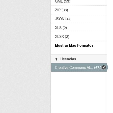
GML (53)
ZIP (36)
JSON (4)
XLS (2)
XLSX (2)
Mostrar Más Formatos
Licencias
Creative Commons At... (672)