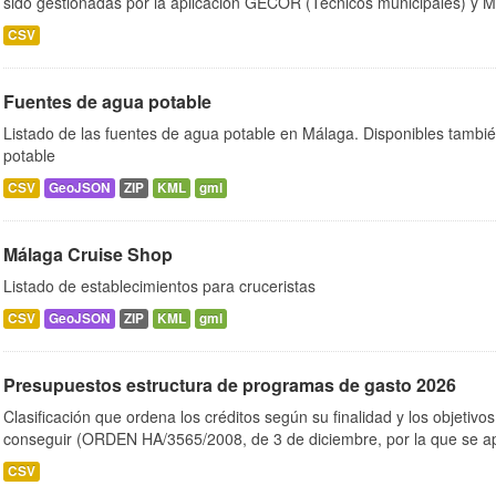
sido gestionadas por la aplicación GECOR (Técnicos municipales) y M
CSV
Fuentes de agua potable
Listado de las fuentes de agua potable en Málaga. Disponibles tambi
potable
CSV
GeoJSON
ZIP
KML
gml
Málaga Cruise Shop
Listado de establecimientos para cruceristas
CSV
GeoJSON
ZIP
KML
gml
Presupuestos estructura de programas de gasto 2026
Clasificación que ordena los créditos según su finalidad y los objetiv
conseguir (ORDEN HA/3565/2008, de 3 de diciembre, por la que se ap
CSV