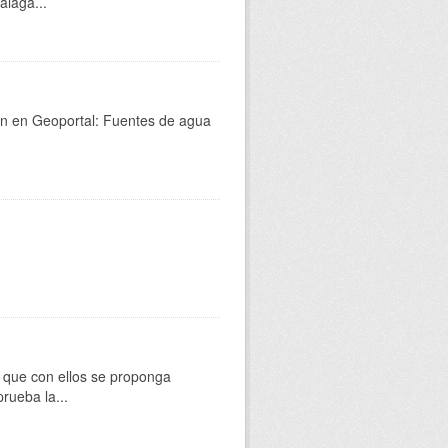
álaga...
én en Geoportal: Fuentes de agua
os que con ellos se proponga
rueba la...