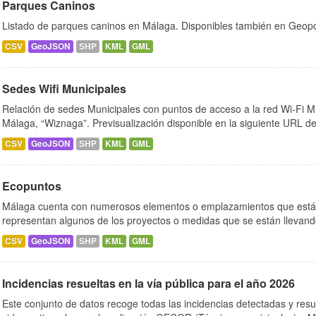
Parques Caninos
Listado de parques caninos en Málaga. Disponibles también en Geopo
CSV
GeoJSON
SHP
KML
GML
Sedes Wifi Municipales
Relación de sedes Municipales con puntos de acceso a la red Wi-Fi M
Málaga, “Wiznaga”. Previsualización disponible en la siguiente URL de
CSV
GeoJSON
SHP
KML
GML
Ecopuntos
Málaga cuenta con numerosos elementos o emplazamientos que están
representan algunos de los proyectos o medidas que se están llevand
CSV
GeoJSON
SHP
KML
GML
Incidencias resueltas en la vía pública para el año 2026
Este conjunto de datos recoge todas las incidencias detectadas y resu