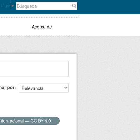
guage
▼
Acerca de
nar por
Internacional — CC BY 4.0