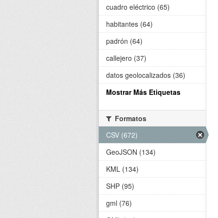
cuadro eléctrico (65)
habitantes (64)
padrón (64)
callejero (37)
datos geolocalizados (36)
Mostrar Más Etiquetas
Formatos
CSV (672)
GeoJSON (134)
KML (134)
SHP (95)
gml (76)