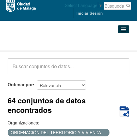
Select Language
▼
Iniciar Sesión
Conjuntos de datos
Conjuntos de datos
Organizaciones
Grupos
Ordenar por
Acerca de
64 conjuntos de datos
encontrados
Organizaciones:
ORDENACIÓN DEL TERRITORIO Y VIVIENDA