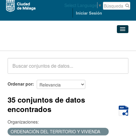
Select Language
▼
Iniciar Sesión
Conjuntos de datos
Conjuntos de datos
Organizaciones
Grupos
Ordenar por
Acerca de
35 conjuntos de datos
encontrados
Organizaciones:
ORDENACIÓN DEL TERRITORIO Y VIVIENDA