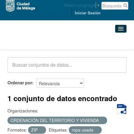
Select Language
▼
Iniciar Sesión
Conjuntos de datos
Conjuntos de datos
Organizaciones
Grupos
Ordenar por
Acerca de
1 conjunto de datos encontrado
Organizaciones:
ORDENACIÓN DEL TERRITORIO Y VIVIENDA
Formatos:
ZIP
Etiquetas:
ropa usada