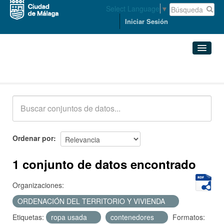
Select Language
▼
Iniciar Sesión
Conjuntos de datos
Conjuntos de datos
Organizaciones
Grupos
Ordenar por
Acerca de
1 conjunto de datos encontrado
Organizaciones:
ORDENACIÓN DEL TERRITORIO Y VIVIENDA
Etiquetas:
ropa usada
contenedores
Formatos: