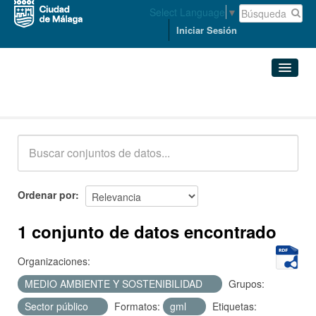
Select Language
▼
Iniciar Sesión
Conjuntos de datos
Conjuntos de datos
Organizaciones
Grupos
Ordenar por
Acerca de
1 conjunto de datos encontrado
Organizaciones:
MEDIO AMBIENTE Y SOSTENIBILIDAD
Grupos:
Sector público
Formatos:
gml
Etiquetas: