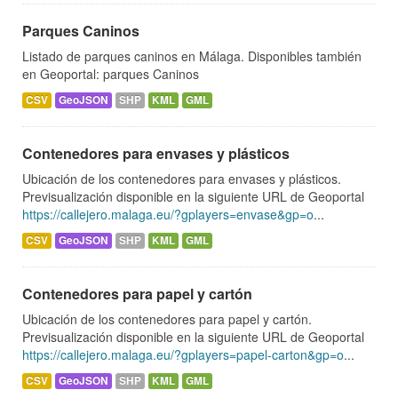
Parques Caninos
Listado de parques caninos en Málaga. Disponibles también
en Geoportal: parques Caninos
CSV
GeoJSON
SHP
KML
GML
Contenedores para envases y plásticos
Ubicación de los contenedores para envases y plásticos.
Previsualización disponible en la siguiente URL de Geoportal
https://callejero.malaga.eu/?gplayers=envase&gp=o
...
CSV
GeoJSON
SHP
KML
GML
Contenedores para papel y cartón
Ubicación de los contenedores para papel y cartón.
Previsualización disponible en la siguiente URL de Geoportal
https://callejero.malaga.eu/?gplayers=papel-carton&gp=o
...
CSV
GeoJSON
SHP
KML
GML