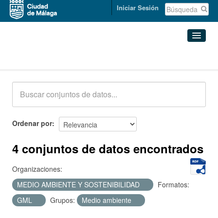
Iniciar Sesión
Conjuntos de datos
Conjuntos de datos
Organizaciones
Grupos
Ordenar por
Acerca de
4 conjuntos de datos encontrados
Organizaciones:
MEDIO AMBIENTE Y SOSTENIBILIDAD
Formatos:
GML
Grupos:
Medio ambiente