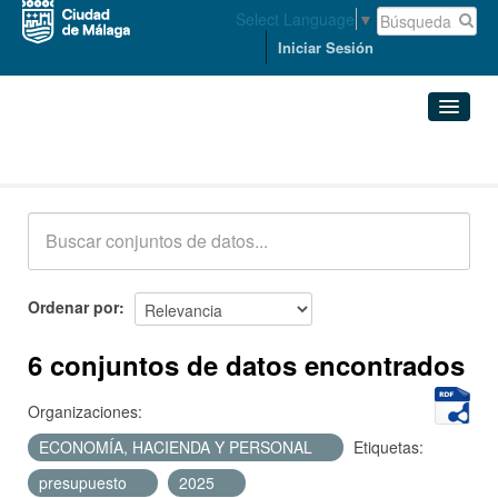
Select Language
▼
Iniciar Sesión
Conjuntos de datos
Conjuntos de datos
Organizaciones
Grupos
Ordenar por
Acerca de
6 conjuntos de datos encontrados
Organizaciones:
ECONOMÍA, HACIENDA Y PERSONAL
Etiquetas:
presupuesto
2025