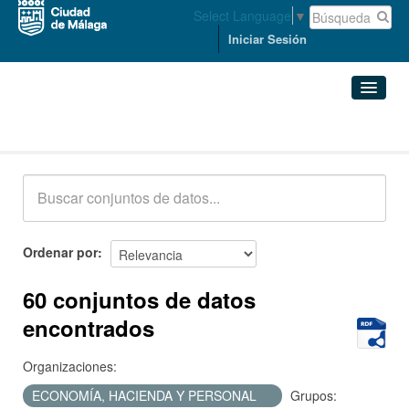
Select Language
▼
Iniciar Sesión
Conjuntos de datos
Conjuntos de datos
Organizaciones
Grupos
Ordenar por
Acerca de
60 conjuntos de datos
encontrados
Organizaciones:
ECONOMÍA, HACIENDA Y PERSONAL
Grupos: