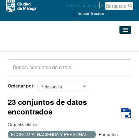
Select Language
▼
Iniciar Sesión
Conjuntos de datos
Conjuntos de datos
Organizaciones
Grupos
Ordenar por
Acerca de
23 conjuntos de datos
encontrados
Organizaciones:
ECONOMÍA, HACIENDA Y PERSONAL
Formatos: