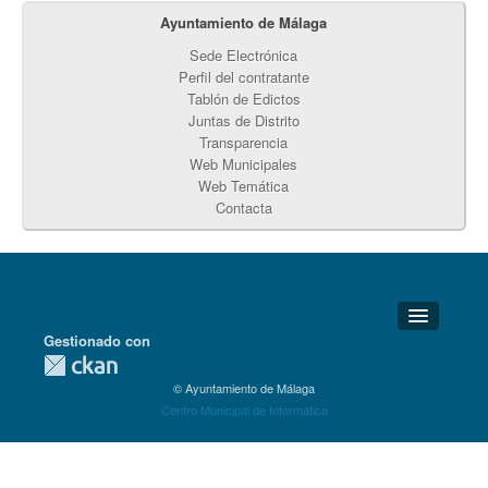
Ayuntamiento de Málaga
Sede Electrónica
Perfil del contratante
Tablón de Edictos
Juntas de Distrito
Transparencia
Web Municipales
Web Temática
Contacta
Gestionado con
Detalles Técnicos
© Ayuntamiento de Málaga
Soporte Técnico
Centro Municipal de Informática
Disponibilidad
Aviso legal