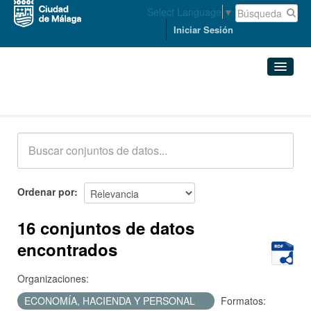
Select Language
▼
Iniciar Sesión
Conjuntos de datos
Conjuntos de datos
Organizaciones
Grupos
Ordenar por
Acerca de
16 conjuntos de datos
encontrados
Organizaciones:
ECONOMÍA, HACIENDA Y PERSONAL
Formatos: