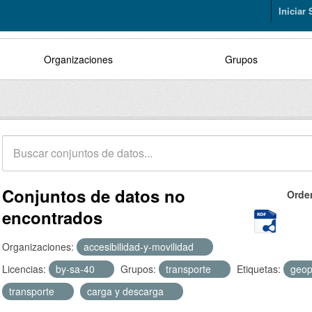
Iniciar
Organizaciones
Grupos
Conjuntos de datos no
Orde
encontrados
Organizaciones:
accesibilidad-y-movilidad
Licencias:
by-sa-40
Grupos:
transporte
Etiquetas:
geop
transporte
carga y descarga