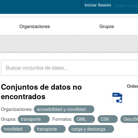
Iniciar Sesión
Select Lan
Organizaciones
Grupos
Conjuntos de datos no
Orde
encontrados
Organizaciones:
accesibilidad-y-movilidad
Grupos:
transporte
Formatos:
GML
CSV
GeoJ
movilidad
transporte
carga y descarga