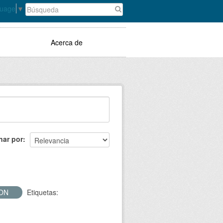
guage
▼
Acerca de
nar por
SON
Etiquetas: