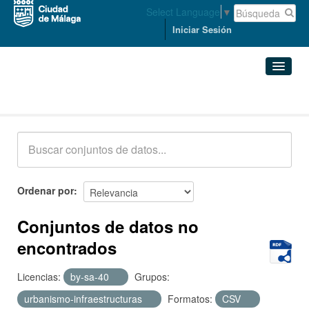
Select Language
▼
Iniciar Sesión
Conjuntos de datos
Conjuntos de datos
Organizaciones
Grupos
Ordenar por
Acerca de
Conjuntos de datos no
encontrados
Licencias:
by-sa-40
Grupos:
urbanismo-infraestructuras
Formatos:
CSV