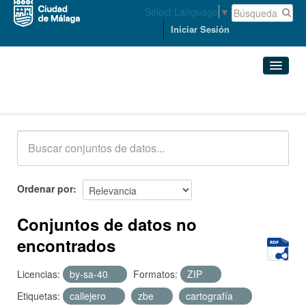
Select Language
▼
Iniciar Sesión
Conjuntos de datos
Conjuntos de datos
Organizaciones
Grupos
Ordenar por
Acerca de
Conjuntos de datos no
encontrados
Licencias:
by-sa-40
Formatos:
ZIP
Etiquetas:
callejero
zbe
cartografía