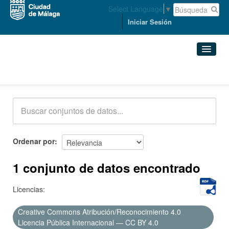
Select Language
▼
Iniciar Sesión
Conjuntos de datos
Conjuntos de datos
Organizaciones
Grupos
Ordenar por
Acerca de
1 conjunto de datos encontrado
Licencias:
Creative Commons Atribución/Reconocimiento 4.0
Licencia Pública Internacional — CC BY 4.0