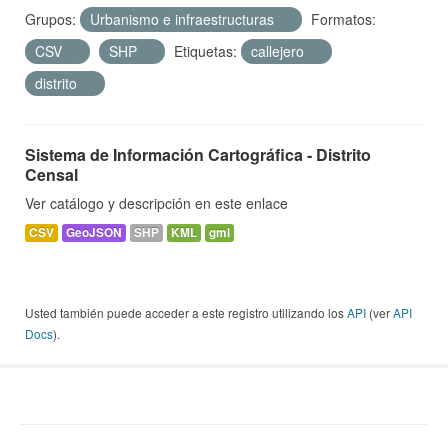
Grupos:
Urbanismo e infraestructuras
Formatos:
CSV
SHP
Etiquetas:
callejero
distrito
Sistema de Información Cartográfica - Distrito
Censal
Ver catálogo y descripción en este enlace
CSV
GeoJSON
SHP
KML
gml
Usted también puede acceder a este registro utilizando los
API
(ver
API
Docs
).