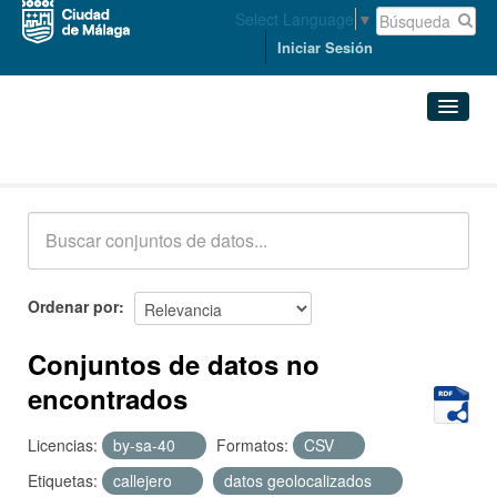
Select Language
▼
Iniciar Sesión
Conjuntos de datos
Conjuntos de datos
Organizaciones
Grupos
Ordenar por
Acerca de
Conjuntos de datos no
encontrados
Licencias:
by-sa-40
Formatos:
CSV
Etiquetas:
callejero
datos geolocalizados