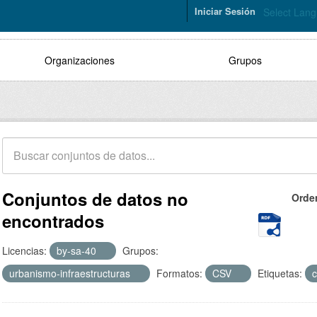
Iniciar Sesión
Select Lan
Organizaciones
Grupos
Conjuntos de datos no
Orde
encontrados
Licencias:
by-sa-40
Grupos:
urbanismo-infraestructuras
Formatos:
CSV
Etiquetas:
c