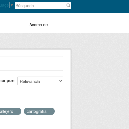
guage
▼
Acerca de
nar por
allejero
cartografía