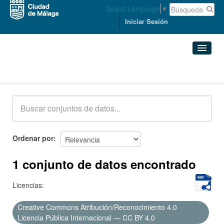
Select Language
▼
Iniciar Sesión
Conjuntos de datos
Conjuntos de datos
Organizaciones
Grupos
Ordenar por
Acerca de
1 conjunto de datos encontrado
Licencias:
Creative Commons Atribución/Reconocimiento 4.0
Licencia Pública Internacional — CC BY 4.0