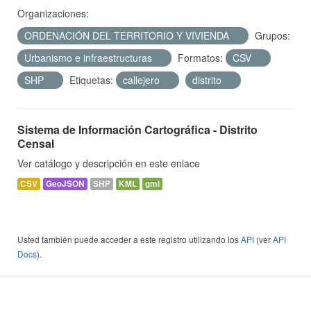
Organizaciones:
ORDENACIÓN DEL TERRITORIO Y VIVIENDA
Grupos:
Urbanismo e infraestructuras
Formatos:
CSV
SHP
Etiquetas:
callejero
distrito
Sistema de Información Cartográfica - Distrito
Censal
Ver catálogo y descripción en este enlace
CSV
GeoJSON
SHP
KML
gml
Usted también puede acceder a este registro utilizando los
API
(ver
API
Docs
).