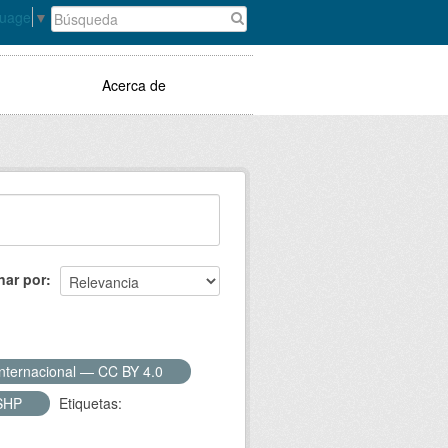
guage
▼
Acerca de
nar por
Internacional — CC BY 4.0
SHP
Etiquetas: