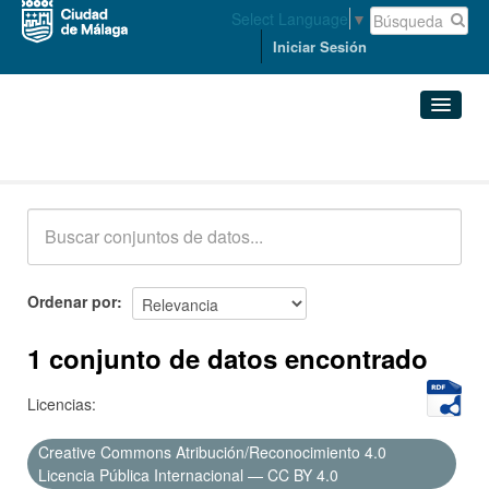
Select Language
▼
Iniciar Sesión
Conjuntos de datos
Conjuntos de datos
Organizaciones
Grupos
Ordenar por
Acerca de
1 conjunto de datos encontrado
Licencias:
Creative Commons Atribución/Reconocimiento 4.0
Licencia Pública Internacional — CC BY 4.0