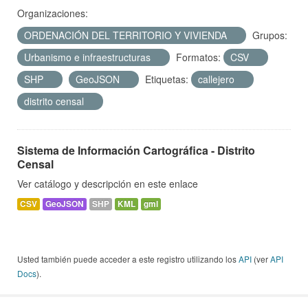
Organizaciones:
ORDENACIÓN DEL TERRITORIO Y VIVIENDA
Grupos:
Urbanismo e infraestructuras
Formatos:
CSV
SHP
GeoJSON
Etiquetas:
callejero
distrito censal
Sistema de Información Cartográfica - Distrito
Censal
Ver catálogo y descripción en este enlace
CSV
GeoJSON
SHP
KML
gml
Usted también puede acceder a este registro utilizando los
API
(ver
API
Docs
).