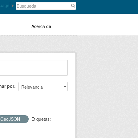
guage
▼
Acerca de
nar por
GeoJSON
Etiquetas: