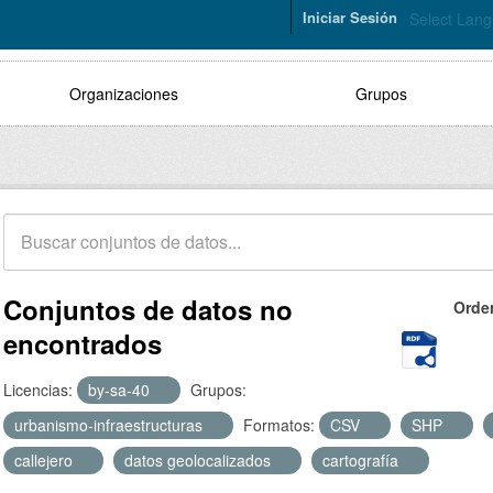
Iniciar Sesión
Select Lan
Organizaciones
Grupos
Conjuntos de datos no
Orde
encontrados
Licencias:
by-sa-40
Grupos:
urbanismo-infraestructuras
Formatos:
CSV
SHP
callejero
datos geolocalizados
cartografía