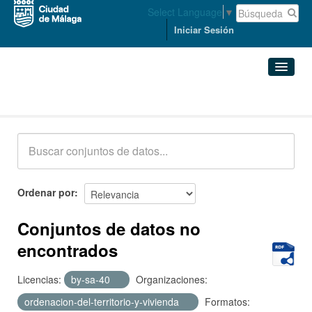
Select Language
▼
Iniciar Sesión
Conjuntos de datos
Conjuntos de datos
Organizaciones
Grupos
Ordenar por
Acerca de
Conjuntos de datos no
encontrados
Licencias:
by-sa-40
Organizaciones:
ordenacion-del-territorio-y-vivienda
Formatos: