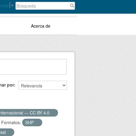
guage
▼
Acerca de
nar por
Internacional — CC BY 4.0
Formatos:
SHP
nsal