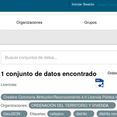
Iniciar Sesión
Select Lan
Organizaciones
Grupos
1 conjunto de datos encontrado
Orde
Licencias:
Creative Commons Atribución/Reconocimiento 4.0 Licencia Pública 
Organizaciones:
ORDENACIÓN DEL TERRITORIO Y VIVIENDA
GeoJSON
Etiquetas:
callejero
distrito
distrito ce