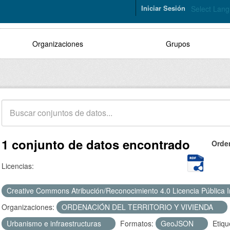
Iniciar Sesión
Select Lan
Organizaciones
Grupos
1 conjunto de datos encontrado
Orde
Licencias:
Creative Commons Atribución/Reconocimiento 4.0 Licencia Pública 
Organizaciones:
ORDENACIÓN DEL TERRITORIO Y VIVIENDA
Urbanismo e infraestructuras
Formatos:
GeoJSON
Etiqu