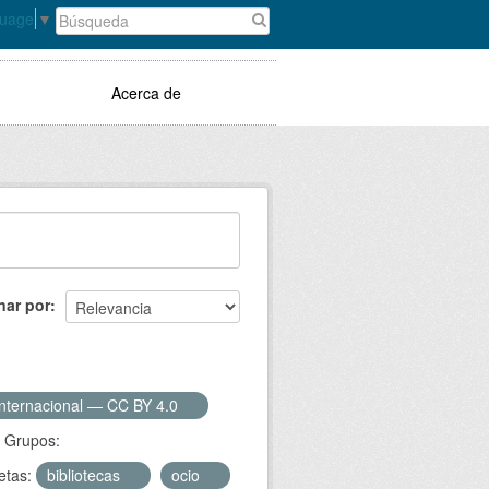
guage
▼
Acerca de
nar por
Internacional — CC BY 4.0
Grupos:
etas:
bibliotecas
ocio