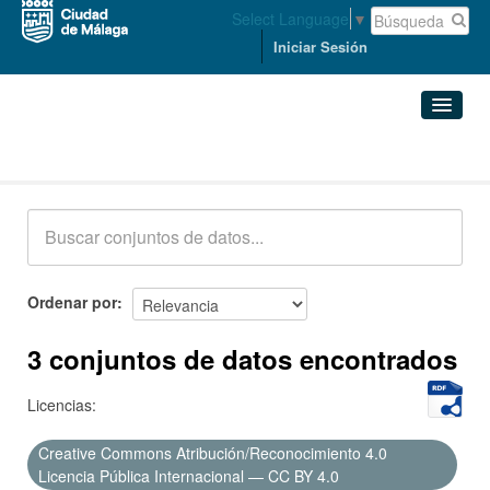
Select Language
▼
Iniciar Sesión
Conjuntos de datos
Conjuntos de datos
Organizaciones
Grupos
Ordenar por
Acerca de
3 conjuntos de datos encontrados
Licencias:
Creative Commons Atribución/Reconocimiento 4.0
Licencia Pública Internacional — CC BY 4.0