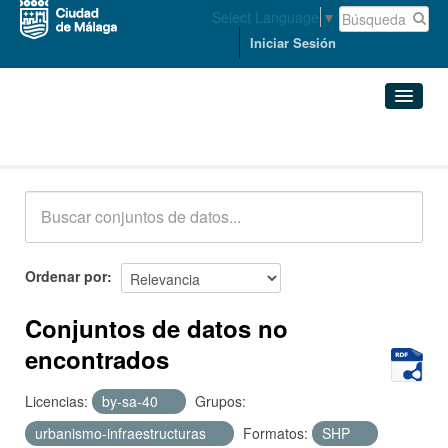
Select Language
▼
Iniciar Sesión
Conjuntos de datos
Conjuntos de datos
Organizaciones
Grupos
Ordenar por
Acerca de
Conjuntos de datos no
encontrados
Licencias:
by-sa-40
Grupos:
urbanismo-infraestructuras
Formatos:
SHP