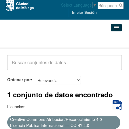
Select Language
▼
Iniciar Sesión
Conjuntos de datos
Conjuntos de datos
Organizaciones
Grupos
Ordenar por
Acerca de
1 conjunto de datos encontrado
Licencias:
Creative Commons Atribución/Reconocimiento 4.0
Licencia Pública Internacional — CC BY 4.0