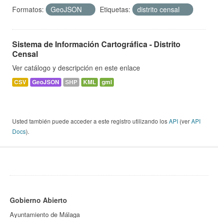
Formatos:
GeoJSON
Etiquetas:
distrito censal
Sistema de Información Cartográfica - Distrito
Censal
Ver catálogo y descripción en este enlace
CSV
GeoJSON
SHP
KML
gml
Usted también puede acceder a este registro utilizando los
API
(ver
API
Docs
).
Gobierno Abierto
Ayuntamiento de Málaga