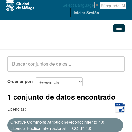
Select Language
▼
Iniciar Sesión
Conjuntos de datos
Conjuntos de datos
Organizaciones
Grupos
Ordenar por
Acerca de
1 conjunto de datos encontrado
Licencias:
Creative Commons Atribución/Reconocimiento 4.0
Licencia Pública Internacional — CC BY 4.0