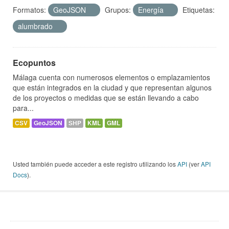
Formatos:
GeoJSON
Grupos:
Energía
Etiquetas:
alumbrado
Ecopuntos
Málaga cuenta con numerosos elementos o emplazamientos
que están integrados en la ciudad y que representan algunos
de los proyectos o medidas que se están llevando a cabo
para...
CSV
GeoJSON
SHP
KML
GML
Usted también puede acceder a este registro utilizando los
API
(ver
API
Docs
).