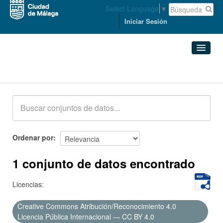
Select Language
▼
Iniciar Sesión
Conjuntos de datos
Conjuntos de datos
Organizaciones
Grupos
Ordenar por
Acerca de
1 conjunto de datos encontrado
Licencias:
Creative Commons Atribución/Reconocimiento 4.0
Licencia Pública Internacional — CC BY 4.0