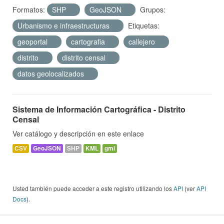
Formatos:
SHP
GeoJSON
Grupos:
Urbanismo e infraestructuras
Etiquetas:
geoportal
cartografia
callejero
distrito
distrito censal
datos geolocalizados
Sistema de Información Cartográfica - Distrito
Censal
Ver catálogo y descripción en este enlace
CSV
GeoJSON
SHP
KML
gml
Usted también puede acceder a este registro utilizando los
API
(ver
API
Docs
).