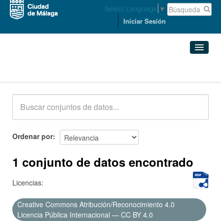
Select Language
▼
Iniciar Sesión
Conjuntos de datos
Conjuntos de datos
Organizaciones
Grupos
Ordenar por
Acerca de
1 conjunto de datos encontrado
Licencias:
Creative Commons Atribución/Reconocimiento 4.0
Licencia Pública Internacional — CC BY 4.0