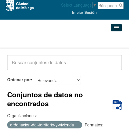
Select Language
▼
Iniciar Sesión
Conjuntos de datos
Conjuntos de datos
Organizaciones
Grupos
Ordenar por
Acerca de
Conjuntos de datos no
encontrados
Organizaciones:
ordenacion-del-territorio-y-vivienda
Formatos: