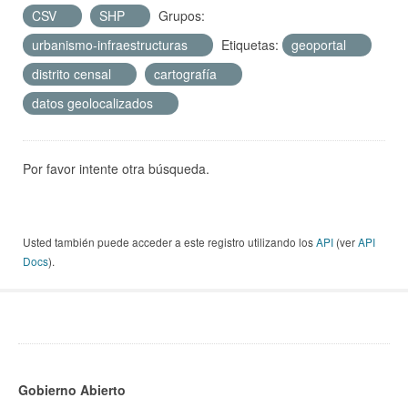
CSV
SHP
Grupos:
urbanismo-infraestructuras
Etiquetas:
geoportal
distrito censal
cartografía
datos geolocalizados
Por favor intente otra búsqueda.
Usted también puede acceder a este registro utilizando los
API
(ver
API
Docs
).
Gobierno Abierto