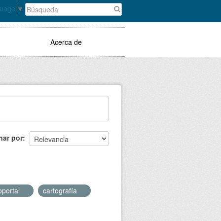
guage
▼
Acerca de
nar por
oportal
cartografía