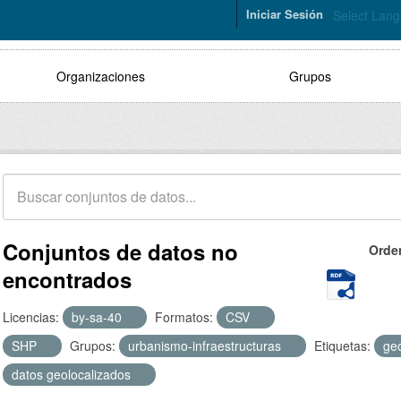
Iniciar Sesión
Select Lan
Organizaciones
Grupos
Conjuntos de datos no
Orde
encontrados
Licencias:
by-sa-40
Formatos:
CSV
SHP
Grupos:
urbanismo-infraestructuras
Etiquetas:
ge
datos geolocalizados