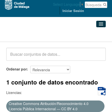
Select Language
▼
Iniciar Sesión
Conjuntos de datos
Conjuntos de datos
Organizaciones
Grupos
Ordenar por
Acerca de
1 conjunto de datos encontrado
Licencias:
Creative Commons Atribución/Reconocimiento 4.0
Licencia Pública Internacional — CC BY 4.0