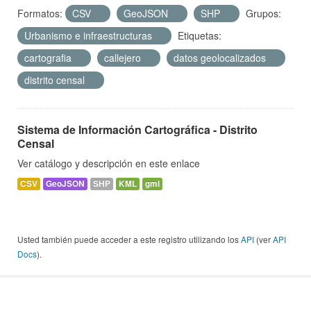
Formatos:
CSV
GeoJSON
SHP
Grupos:
Urbanismo e infraestructuras
Etiquetas:
cartografia
callejero
datos geolocalizados
distrito censal
Sistema de Información Cartográfica - Distrito
Censal
Ver catálogo y descripción en este enlace
CSV
GeoJSON
SHP
KML
gml
Usted también puede acceder a este registro utilizando los
API
(ver
API
Docs
).