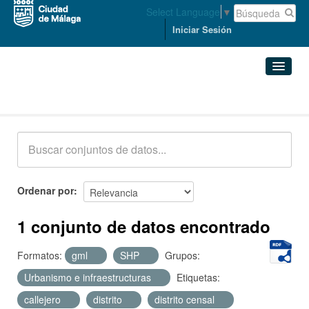
Select Language
▼
Iniciar Sesión
Conjuntos de datos
Conjuntos de datos
Organizaciones
Grupos
Ordenar por
Acerca de
1 conjunto de datos encontrado
Formatos:
gml
SHP
Grupos:
Urbanismo e infraestructuras
Etiquetas:
callejero
distrito
distrito censal