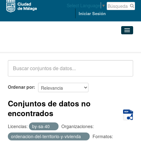
Select Language
▼
Iniciar Sesión
Conjuntos de datos
Conjuntos de datos
Organizaciones
Grupos
Ordenar por
Acerca de
Conjuntos de datos no
encontrados
Licencias:
by-sa-40
Organizaciones:
ordenacion-del-territorio-y-vivienda
Formatos: