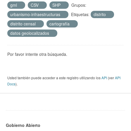
gml
CSV
SHP
Grupos:
urbanismo-infraestructuras
Etiquetas:
distrito
distrito censal
cartografía
datos geolocalizados
Por favor intente otra búsqueda.
Usted también puede acceder a este registro utilizando los
API
(ver
API
Docs
).
Gobierno Abierto