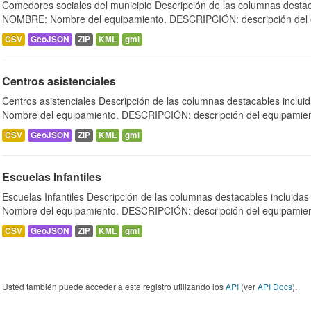
Comedores sociales del municipio Descripción de las columnas destaca
NOMBRE: Nombre del equipamiento. DESCRIPCIÓN: descripción del e
CSV
GeoJSON
ZIP
KML
gml
Centros asistenciales
Centros asistenciales Descripción de las columnas destacables inclu
Nombre del equipamiento. DESCRIPCIÓN: descripción del equipamien
CSV
GeoJSON
ZIP
KML
gml
Escuelas Infantiles
Escuelas Infantiles Descripción de las columnas destacables incluid
Nombre del equipamiento. DESCRIPCIÓN: descripción del equipamien
CSV
GeoJSON
ZIP
KML
gml
Usted también puede acceder a este registro utilizando los
API
(ver
API Docs
).