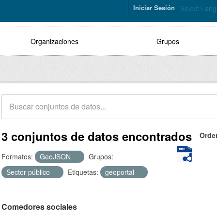
Iniciar Sesión
Select Lan
Organizaciones
Grupos
3 conjuntos de datos encontrados
Orde
Formatos:
GeoJSON
Grupos:
Sector público
Etiquetas:
geoportal
Comedores sociales