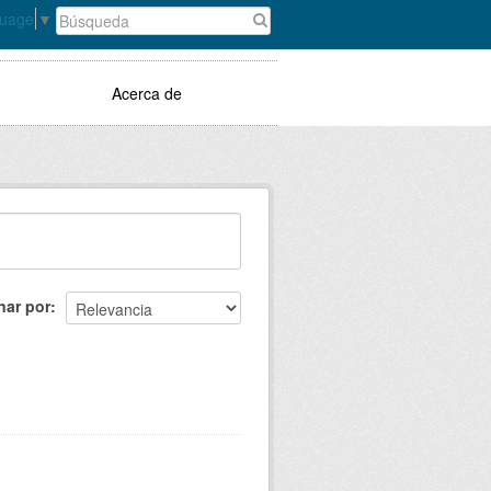
guage
▼
Acerca de
nar por