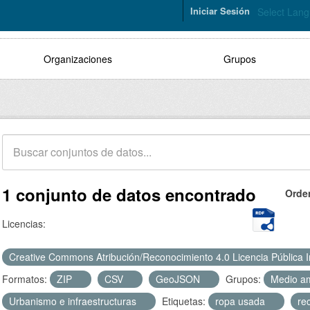
Iniciar Sesión
Select Lan
Organizaciones
Grupos
1 conjunto de datos encontrado
Orde
Licencias:
Creative Commons Atribución/Reconocimiento 4.0 Licencia Pública 
Formatos:
ZIP
CSV
GeoJSON
Grupos:
Medio a
Urbanismo e infraestructuras
Etiquetas:
ropa usada
re