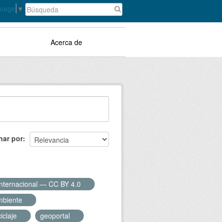
guage
▼
Acerca de
nar por
Internacional — CC BY 4.0
mbiente
ciclaje
geoportal