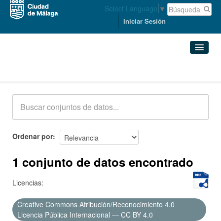
Select Language
▼
Iniciar Sesión
Conjuntos de datos
Conjuntos de datos
Organizaciones
Grupos
Ordenar por
Acerca de
1 conjunto de datos encontrado
Licencias:
Creative Commons Atribución/Reconocimiento 4.0
Licencia Pública Internacional — CC BY 4.0