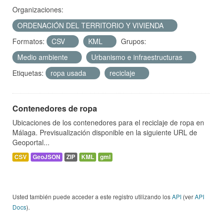
Organizaciones:
ORDENACIÓN DEL TERRITORIO Y VIVIENDA
Formatos:
CSV
KML
Grupos:
Medio ambiente
Urbanismo e infraestructuras
Etiquetas:
ropa usada
reciclaje
Contenedores de ropa
Ubicaciones de los contenedores para el reciclaje de ropa en
Málaga. Previsualización disponible en la siguiente URL de
Geoportal...
CSV
GeoJSON
ZIP
KML
gml
Usted también puede acceder a este registro utilizando los
API
(ver
API
Docs
).