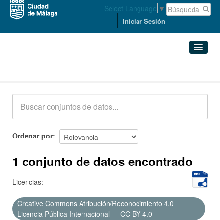
Select Language
▼
Iniciar Sesión
Conjuntos de datos
Conjuntos de datos
Organizaciones
Grupos
Ordenar por
Acerca de
1 conjunto de datos encontrado
Licencias:
Creative Commons Atribución/Reconocimiento 4.0
Licencia Pública Internacional — CC BY 4.0