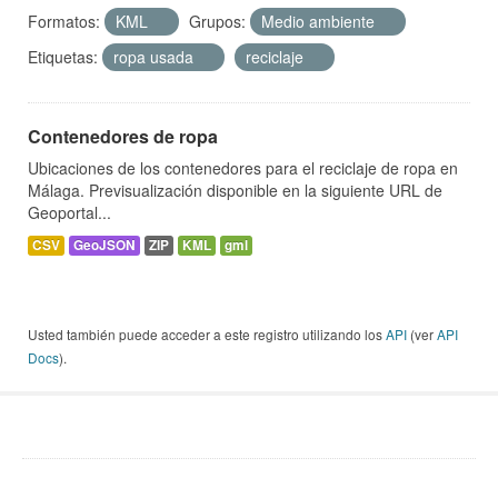
Formatos:
KML
Grupos:
Medio ambiente
Etiquetas:
ropa usada
reciclaje
Contenedores de ropa
Ubicaciones de los contenedores para el reciclaje de ropa en
Málaga. Previsualización disponible en la siguiente URL de
Geoportal...
CSV
GeoJSON
ZIP
KML
gml
Usted también puede acceder a este registro utilizando los
API
(ver
API
Docs
).