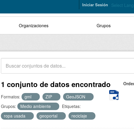
Iniciar Sesión
Select Lan
Organizaciones
Grupos
1 conjunto de datos encontrado
Orde
Formatos:
gml
ZIP
GeoJSON
Grupos:
Medio ambiente
Etiquetas:
ropa usada
geoportal
reciclaje