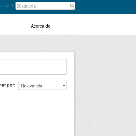
guage
▼
Acerca de
nar por