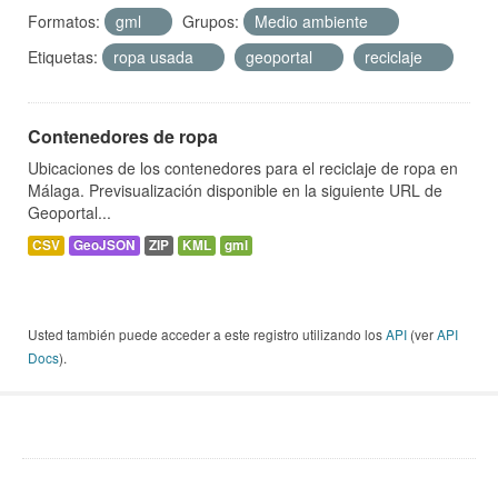
Formatos:
gml
Grupos:
Medio ambiente
Etiquetas:
ropa usada
geoportal
reciclaje
Contenedores de ropa
Ubicaciones de los contenedores para el reciclaje de ropa en
Málaga. Previsualización disponible en la siguiente URL de
Geoportal...
CSV
GeoJSON
ZIP
KML
gml
Usted también puede acceder a este registro utilizando los
API
(ver
API
Docs
).