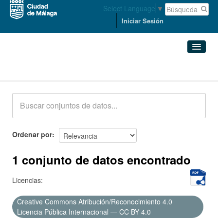
Select Language
▼
Iniciar Sesión
Conjuntos de datos
Conjuntos de datos
Organizaciones
Grupos
Ordenar por
Acerca de
1 conjunto de datos encontrado
Licencias:
Creative Commons Atribución/Reconocimiento 4.0
Licencia Pública Internacional — CC BY 4.0