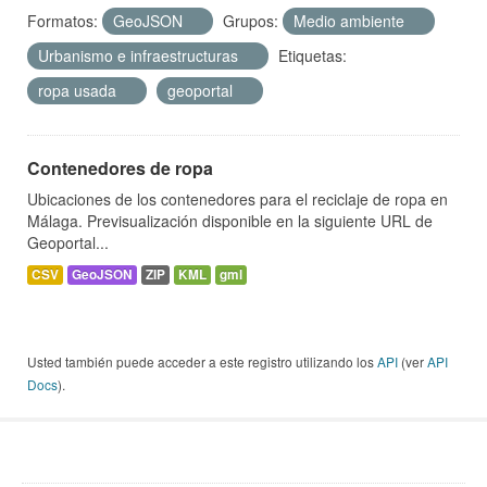
Formatos:
GeoJSON
Grupos:
Medio ambiente
Urbanismo e infraestructuras
Etiquetas:
ropa usada
geoportal
Contenedores de ropa
Ubicaciones de los contenedores para el reciclaje de ropa en
Málaga. Previsualización disponible en la siguiente URL de
Geoportal...
CSV
GeoJSON
ZIP
KML
gml
Usted también puede acceder a este registro utilizando los
API
(ver
API
Docs
).