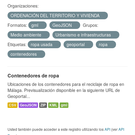
Organizaciones:
ORDENACIÓN DEL TERRITORIO Y VIVIENDA
Formatos:
gml
GeoJSON
Grupos:
Medio ambiente
Urbanismo e infraestructuras
Etiquetas:
ropa usada
geoportal
ropa
contenedores
Contenedores de ropa
Ubicaciones de los contenedores para el reciclaje de ropa en
Málaga. Previsualización disponible en la siguiente URL de
Geoportal...
CSV
GeoJSON
ZIP
KML
gml
Usted también puede acceder a este registro utilizando los
API
(ver
API