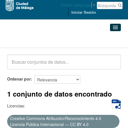
Select Language
▼
Iniciar Sesión
Conjuntos de datos
Conjuntos de datos
Organizaciones
Grupos
Ordenar por
Acerca de
1 conjunto de datos encontrado
Licencias:
Creative Commons Atribución/Reconocimiento 4.0
Licencia Pública Internacional — CC BY 4.0