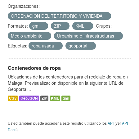
Organizaciones:
ORDENACIÓN DEL TERRITORIO Y VIVIENDA
Formatos:
gml
ZIP
KML
Grupos:
Medio ambiente
Urbanismo e infraestructuras
Etiquetas:
ropa usada
geoportal
Contenedores de ropa
Ubicaciones de los contenedores para el reciclaje de ropa en
Málaga. Previsualización disponible en la siguiente URL de
Geoportal...
CSV
GeoJSON
ZIP
KML
gml
Usted también puede acceder a este registro utilizando los
API
(ver
API
Docs
).