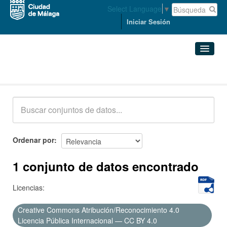
Select Language
▼
Iniciar Sesión
Conjuntos de datos
Conjuntos de datos
Organizaciones
Grupos
Ordenar por
Acerca de
1 conjunto de datos encontrado
Licencias:
Creative Commons Atribución/Reconocimiento 4.0
Licencia Pública Internacional — CC BY 4.0