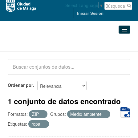
Select Language
▼
Iniciar Sesión
Conjuntos de datos
Conjuntos de datos
Organizaciones
Grupos
Ordenar por
Acerca de
1 conjunto de datos encontrado
Formatos:
ZIP
Grupos:
Medio ambiente
Etiquetas:
ropa