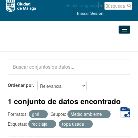
Select Language
▼
Iniciar Sesión
Conjuntos de datos
Conjuntos de datos
Organizaciones
Grupos
Ordenar por
Acerca de
1 conjunto de datos encontrado
Formatos:
gml
Grupos:
Medio ambiente
Etiquetas:
reciclaje
ropa usada