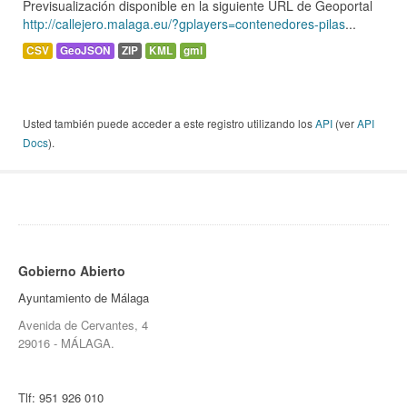
Previsualización disponible en la siguiente URL de Geoportal
http://callejero.malaga.eu/?gplayers=contenedores-pilas
...
CSV
GeoJSON
ZIP
KML
gml
Usted también puede acceder a este registro utilizando los
API
(ver
API
Docs
).
Gobierno Abierto
Ayuntamiento de Málaga
Avenida de Cervantes, 4
29016 - MÁLAGA.
Tlf:
951 926 010