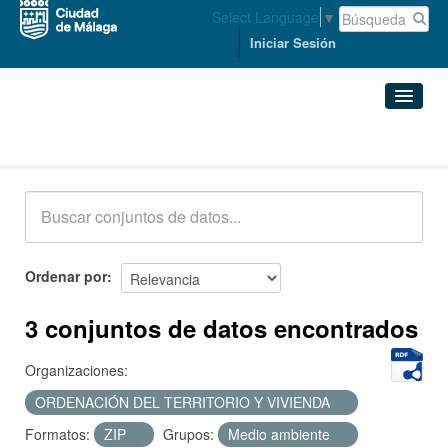
Select Language
▼
Iniciar Sesión
Conjuntos de datos
Conjuntos de datos
Organizaciones
Grupos
Ordenar por
Acerca de
3 conjuntos de datos encontrados
Organizaciones:
ORDENACIÓN DEL TERRITORIO Y VIVIENDA
Formatos:
ZIP
Grupos:
Medio ambiente